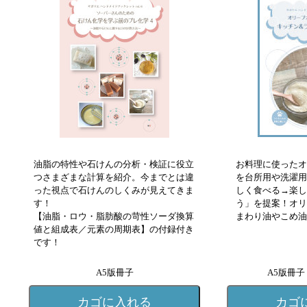
油脂の特性や石けんの分析・検証に役立
お料理に使ったオ
つさまざまな計算を紹介。今までとは違
を台所用や洗濯用
った視点で石けんのしくみが見えてきま
しく食べる→楽し
す！
う」を提案！オリ
【油脂・ロウ・脂肪酸の苛性ソーダ換算
まわり油やこめ油
値と組成表／元素の周期表】の付録付き
です！
A5版冊子
A5版冊